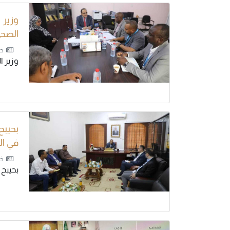
وزير
الصح
خب
وزير 
بحيبح
في ال
خب
بحيبح 