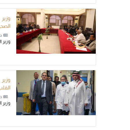
وزير 
الصح
خب
وزير ا
وزير
القلب
خب
وزير 