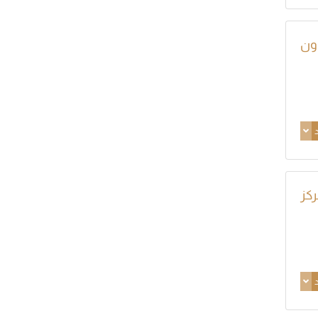
ون
د
كز
د