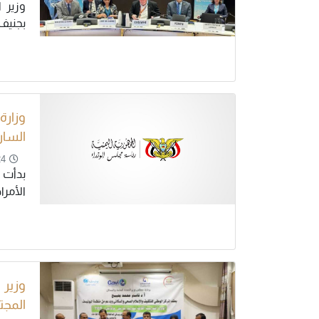
وزير 
بجنيف
وزارة
السار
24
بدأت و
الأمرا
وزير
المج