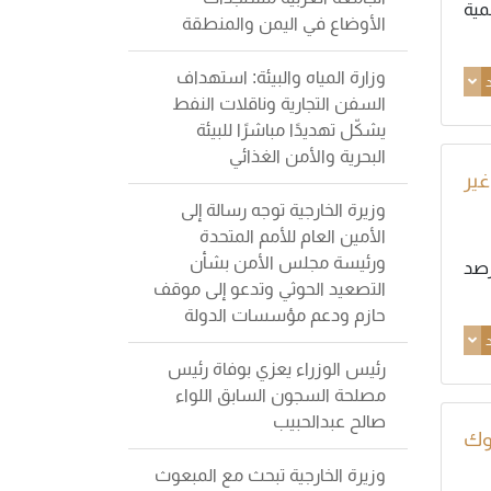
مية
الأوضاع في اليمن والمنطقة
وزارة المياه والبيئة: استهداف
د
السفن التجارية وناقلات النفط
يشكّل تهديدًا مباشرًا للبيئة
البحرية والأمن الغذائي
غير
وزيرة الخارجية توجه رسالة إلى
الأمين العام للأمم المتحدة
ورئيسة مجلس الأمن بشأن
رصد
التصعيد الحوثي وتدعو إلى موقف
حازم ودعم مؤسسات الدولة
د
رئيس الوزراء يعزي بوفاة رئيس
مصلحة السجون السابق اللواء
صالح عبدالحبيب
وك
وزيرة الخارجية تبحث مع المبعوث