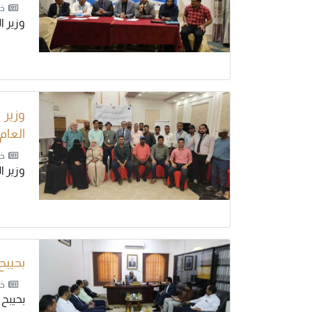
خب
وزير 
العام
خب
وزير الصحة: 
بحيبح
خب
بحيبح