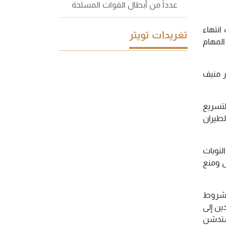
عدداً من أبطال القوات المسلحة
انتهاء
تغريدات تويتر
المهام
ر منيف
لتسريع
الطيران
النوبات
ل ومنع
ي شروط
ين إلى
 ستدشن