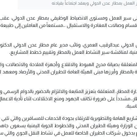
 العمل بمطار عدن الدولي ويعقد اجتماعاً بقيادته
، على سير العمل ومستوى الانضباط الوظيفي بمطار عدن الدولي، عقب 
الاقسام وصالات المغادرة والاستقبال ..مستمعاً من العاملين إلى طبيعة 
 الدولي عبدالرقيب العمري، ونائب مدير عام مطار عدن الدولي الدكتو
أمنية، لمناقشة سير النشاط العمل بالمطار وتقييم خطط المشاريع.
 المتعلقة بصيانة مدرج الهبوط والاقلاع وأجهزة الملاحة والاتصالات وا
رية بالمطار وأبرزها مبنى الهيئة العامة للطيران المدني والأرصاد ومعهد 
ة المطار، المتعلقة بتعزيز المتابعة والالتزام بالحضور بالدوام الرسمي و
..مشدداً على ضرورة تكاتف الجهود ومنع الاختلالات اثناء تأدية الاعما
اسبة.
شاريع الهامة والتطويرية للارتقاء بجودة الخدمات للمسافرين والتي تلب
ان الوزارة وهيئة الطيران المدني والخطوط الجوية اليمنية يسعون جاهد
اع بدخول شركات الطيران الخاصة للعمل في نشاط النقل الجوي والتي