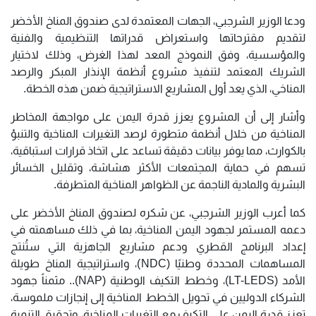
ودعا الوزير الشرجبي، الجهات المعتمدة لدى صندوق المناخ الأخضر
لتقديم مقترحاتها واستعراض قدراتها التنظيمية والفنية
والمؤسسية، وفق النموذج المعد لهذا الغرض، وذلك لاختيار
الشريك المعتمد لتنفيذ مشروع أنظمة الإنذار المبكر والرصد
المناخي، الذي يعد أول المشاريع الاستراتيجية ضمن هذه الخطة.
وأشار إلى أن المشروع يعزز قدرة اليمن على مواجهة المخاطر
المناخية من خلال أنظمة متطورة لرصد التغيرات المناخية والتنبؤ
بالكوارث، مما يوفر بيانات دقيقة تساعد على اتخاذ قرارات استباقية،
تسهم في حماية المجتمعات الأكثر هشاشة، وتقليل الخسائر
البشرية والمادية الناجمة عن الظواهر المناخية المتطرفة.
كما أعرب الوزير الشرجبي، عن شكره لصندوق المناخ الأخضر على
دعمه المستمر لجهود اليمن المناخية، بما في ذلك مساهمته في
إعداد البرنامج القطري ودعم مشاريع الجاهزية التي ستُنتج
المساهمات المحددة وطنيًا (NDC)، واستراتيجية المناخ طويلة
الأمد (LT-LEDS)، وخطط التكيف الوطنية (NAP).. مثمناً جهود
الشركاء الدوليين في تحويل الخطط المناخية إلى إنجازات ملموسة،
تعزز قدرة اليمن على التكيف مع التغيرات المناخية، وتحقيق التنمية