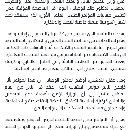
أعلن وزير التعليم العالي والبحث العلمي والتعليم الفني والتدريب
المهني، الدكتور خالد الوصابي، اليوم, في العاصمة المؤقتة عدن،
تدشين فعاليات المؤتمر الطلابي العلمي الأول، الذي سيعقد تحت
شعار (نحو بيئة علمية حاضنة للبحث والابتكار).
ويهدف المؤتمر الذي يستمر حتى 22 ابريل القادم، إلى إبراز مواهب
وقدرات الطلاب في مجالات البحث العلمي والابتكار، وإتاحة الفرصة
لهم لعرض إنتاجاتهم البحثية والابتكارية أمام الجهات ذات العلاقة،
إلى جانب الاستفادة من إنجازاتهم في مواجهة التحديات المعاصرة،
وتعزيز التعاون بين الطلاب الباحثين في الداخل والخارج، والارتقاء
بمستوى البحث العلمي لدى الطلاب وتعزيز قدراتهم الإبداعية.
وفي حفل التدشين، أوضح الدكتور الوصابي, أن هذا المؤتمر يأتي
كإحدى نتائج مؤتمر الابتعاث الذي عقد في يناير من العام
الماضي..مشيرًا إلى أن الوزارة تؤمن بأهمية دعم المبدعين
والباحثين كركيزة أساسية لتحقيق النهضة الاقتصادية والاجتماعية،
وإيجاد حلول مستدامة للمشكلات التي تواجه اليمن.
وقال "أن المؤتمر يمثل منصة للطلاب لعرض أبحاثهم ومناقشتها
مع خبراء متخصصين، وأن الوزارة تسعى إلى تسويق الكوادر البحثية