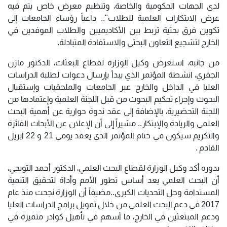
لدى الجهات الحكومية والخاصة، وتنظيم معرض خاص يتم فيه
عرض الابتكارات العلمية للطلاب".. داعياً رؤساء الجامعات إلى
تكوين فرق بحثية تربط بين الأكاديميين والطلاب الموفدين في
الخارج لتشجيع التعاون البحثي والاستفادة المتبادلة.
من جانبه، استعرض وكيل الوزارة لقطاع البعثات، الدكتور مازن
الجفري، انشطة المؤتمر الذي يبدأ بإرسال دعوات لطلبة الدراسات
العليا في الداخل والخارج عبر الجامعات والملحقيات وإستقبال
البحوث وإجراء تحكيم البحوث من قبل اللجنة العلمية وإعتمادها من
اللجنة التحضيرية، بالإضافة إلى عقد ندوة حوارية عن أهمية البحث
العلمي والريادة والإبتكار.. مشيراً إلى أن الإعلان عن الأبحاث الفائزة
والتكريم سيكون في ختام المؤتمر الذي يعقد يومي 21 و 22 ابريل
القادم .
بدوره أكد وكيل الوزارة لقطاع البحث العلمي، الدكتور أحمد التويجي،
أن البحث العلمي يعد أساس تطور الأمم وأداة لتحقيق التنمية
المستدامة وحل التحديات الكبرى..مضيفاً أن الوزارة نجحت منذ عام
2017 في دعم البحث العلمي من خلال تمويل برامج الدراسات العليا
ودعم المبتعثين في الخارج، ما أسهم في تأهيل كوادر متميزة في