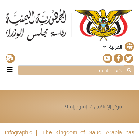
العربية
المركز الإعلامي
إنفوجرافيك
Infographic || The Kingdom of Saudi Arabia has