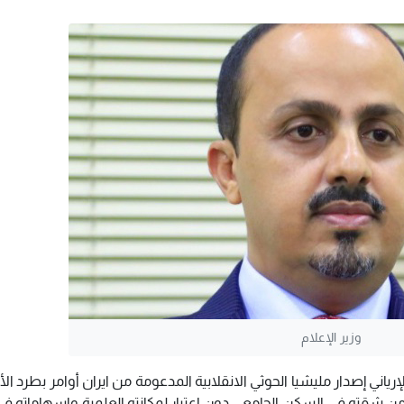
وزير الإعلام
ياني إصدار مليشيا الحوثي الانقلابية المدعومة من ايران أوامر بطرد الأ
 من شقته في السكن الجامعي دون اعتبار لمكانته العلمية واسهاماته ف