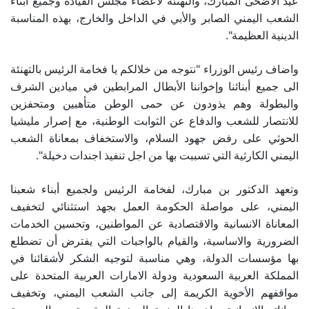
عيد الأضحى المبارك، والتهنئة لأعضاء مجلس القيادة وجميع ابناء
الشعب اليمني الصابر والأبي في الداخل والخارج، بهذه المناسبة
الدينية العظيمة".
واضاف رئيس الوزراء "نتوجه من خلالكم يا فخامة الرئيس بالتهنئة
الى جميع أبنائنا وإخواننا الأبطال المرابطين في ميادين الشرف
والبطولة وهم يذودون عن حمى الوطن متأهبين ومتحفزين
للانتصار للشعب والدفاع عن الثوابت الوطنية، مع إصرار مليشيا
الحوثي على رفض جهود السلام، والاستخفاف بمعاناة الشعب
اليمني الكارثية التي تسببت بها من اجل تنفيذ اجندات دخيلة".
وتعهد الدكتور بن مبارك، لفخامة الرئيس ولجميع أبناء شعبنا
اليمني، على مواصلة الحكومة العمل بجهد استثنائي لتخفيف
المعاناة الانسانية والاقتصادية عن المواطنين، وتحسين الخدمات
الضرورية والاساسية، والقيام بالواجبات التي يفترض أن تضطلع
بها مؤسسات الدولة، وهي مناسبة لتوجيه الشكر لأشقائنا في
المملكة العربية السعودية ودولة الامارات العربية المتحدة على
مواقفهم الأخوية الكريمة إلى جانب الشعب اليمني، وتخفيف