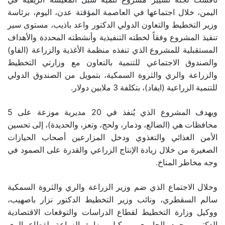
اليمن، خلال اجتماعها في العاصمة المؤقتة عدن، اليوم، برئاسة
وزير التخطيط والتعاون الدولي الدكتور واعد باذيب، مستوى سير
تنفيذ المشروع وفقاً لخطته التنفيذية وأنشطته المحددة والأهداف
المستقبلية للمشروع الذي تنفذه منظمة الأغذية والزراعة (الفاو)
والصندوق الاجتماعي للتنمية بالتعاون مع وزارتي التخطيط
والزراعة والري والثروة السمكية، بتمويل من الصندوق الدولي
للتنمية الزراعية (ايفاد)، بتكلفة 3 ملايين دولار.
ويهدف المشروع الذي يُنفذ في 20 مديرية موزعة على 5
محافظات هي (الضالع، وذمار، ولحج، وتعز، والحديدة)، إلى تحسين
الأمن الغذائي والتغذوي ودخل المزارعين أصحاب الحيازات
الصغيرة من خلال زيادة الإنتاج الزراعي والقدرة على الصمود في
وجه مخاطر المناخ.
وخلال الاجتماع الذي ضم وزير الزراعة والري والثروة السمكية
سالم السقطري، ونائب وزير التخطيط الدكتور نزار باصهيب،
ووكيل وزارة التخطيط لقطاع الدراسات والتوقعات الاقتصادية
الدكتور محمد الحاوري، ووكيل وزارة الزراعة لقطاع الري