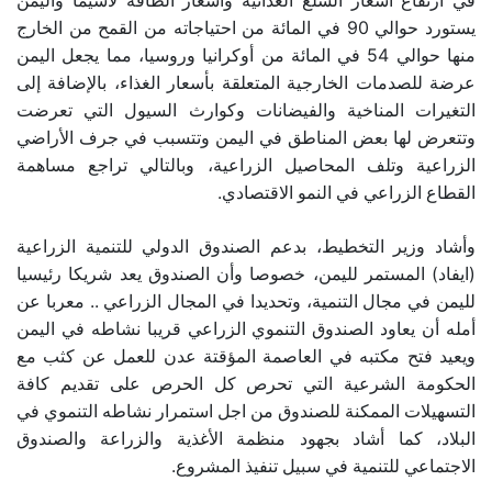
في ارتفاع أسعار السلع الغذائية وأسعار الطاقة لاسيّما واليمن
يستورد حوالي 90 في المائة من احتياجاته من القمح من الخارج
منها حوالي 54 في المائة من أوكرانيا وروسيا، مما يجعل اليمن
عرضة للصدمات الخارجية المتعلقة بأسعار الغذاء، بالإضافة إلى
التغيرات المناخية والفيضانات وكوارث السيول التي تعرضت
وتتعرض لها بعض المناطق في اليمن وتتسبب في جرف الأراضي
الزراعية وتلف المحاصيل الزراعية، وبالتالي تراجع مساهمة
القطاع الزراعي في النمو الاقتصادي.
وأشاد وزير التخطيط، بدعم الصندوق الدولي للتنمية الزراعية
(ايفاد) المستمر لليمن، خصوصا وأن الصندوق يعد شريكا رئيسيا
لليمن في مجال التنمية، وتحديدا في المجال الزراعي .. معربا عن
أمله أن يعاود الصندوق التنموي الزراعي قريبا نشاطه في اليمن
ويعيد فتح مكتبه في العاصمة المؤقتة عدن للعمل عن كثب مع
الحكومة الشرعية التي تحرص كل الحرص على تقديم كافة
التسهيلات الممكنة للصندوق من اجل استمرار نشاطه التنموي في
البلاد، كما أشاد بجهود منظمة الأغذية والزراعة والصندوق
الاجتماعي للتنمية في سبيل تنفيذ المشروع.