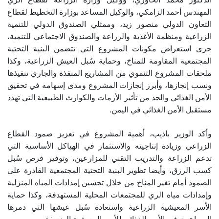
المهندس أحمد الزامكي، والوكيل المساعد بوزارة التخطيط لقطاع
التعاون الدولي منصور زيد، وممثلي الصندوق الدولي للتنمية
الزراعية ومنظمة الأغذية والزراعة والصندوق الاجتماعي للتنمية،
جرى استعراض مكونات المشروع التي تتضمن البنية التحتية
المجتمعية المقاومة للمناخ، وحماية سُبل العيش الزراعية، وكذا
ملحقات المشروع التنموي من المشاريع المنفذة والجاري تنفيذها
ونسب إنجازها، وأبرز إنجازات المشروع ومدى إسهامه في تحقيق
الأمن الغذائي والحد من تأثير الأزمات والكوارث الطبيعية التي تهدد
مستقبل الأمن الغذائي في اليمن.
وأكد الوزير باذيب، أهمية المشروع في تعزيز صمود القطاع
الزراعي وزيادة إنتاجيته والاستثمار في الهياكل الأساسية التي
تدعم الزراعة والتدريب التقني للمزارعين، وتوفير فرص سُبل
كسب الرزق، وأيضا تطوير البنية التحتية المجتمعية القادرة على
الصمود أمام تغير المناخ من خلال تحسين إمدادات المياه المنزلية
وإمدادات مياه الري للمجتمعات المحلية المستهدفة، وكذا حماية
الأسر المعيشية الزراعية واستعادة سُبل عيشها التي دمرها