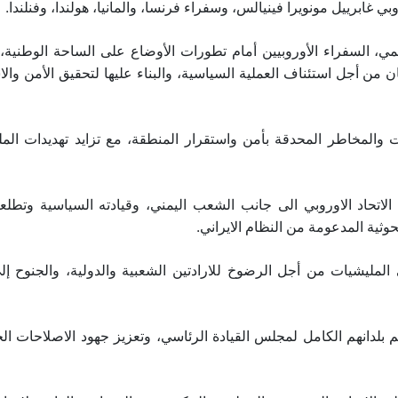
وبي غابرييل مونويرا فينيالس، وسفراء فرنسا، والمانيا، هولندا، وفنلندا.
مي، السفراء الأوروبيين أمام تطورات الأوضاع على الساحة الوطنية،
 من أجل استئناف العملية السياسية، والبناء عليها لتحقيق الأمن والا
ات والمخاطر المحدقة بأمن واستقرار المنطقة، مع تزايد تهديدات الم
اتحاد الاوروبي الى جانب الشعب اليمني، وقيادته السياسية وتطلع
وثية المدعومة من النظام الايراني.
لمليشيات من أجل الرضوخ للارادتين الشعبية والدولية، والجنوح إل
م بلدانهم الكامل لمجلس القيادة الرئاسي، وتعزيز جهود الاصلاحات ال