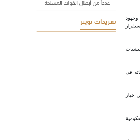
عدداً من أبطال القوات المسلحة
 وجهود
تغريدات تويتر
ستقرار
ليشيات
اته في
ى خيار
حكومية