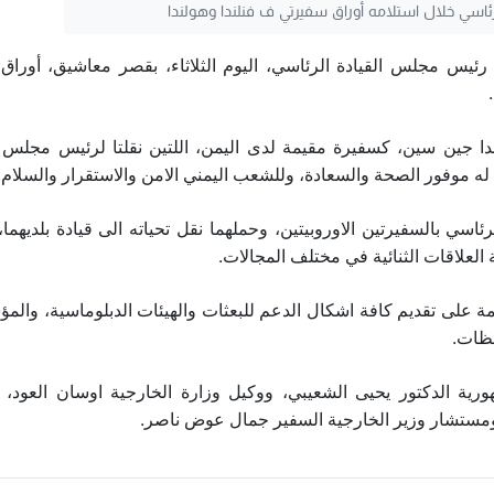
اسي خلال استلامه أوراق سفيرتي ف فنلندا وهولندا
ئيس مجلس القيادة الرئاسي، اليوم الثلاثاء، بقصر معاشيق، أوراق 
دا جين سين، كسفيرة مقيمة لدى اليمن، اللتين نقلتا لرئيس مجلس ا
هما له موفور الصحة والسعادة، وللشعب اليمني الامن والاستقرار والسلام.
 بالسفيرتين الاوروبيتين، وحملهما نقل تحياته الى قيادة بلديهما، 
 العلاقات الثنائية في مختلف المجالات.
 على تقديم كافة اشكال الدعم للبعثات والهيئات الدبلوماسية، وال
فظات.
رية الدكتور يحيى الشعيبي، ووكيل وزارة الخارجية اوسان العود،
مستشار وزير الخارجية السفير جمال عوض ناصر.