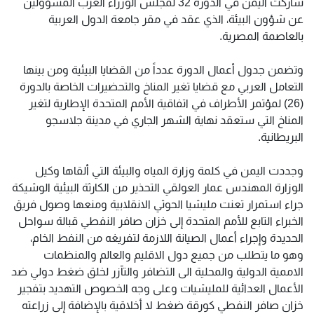
شاركت اليمن في الدورة 32 لمجلس الوزراء العرب المسؤولين
عن شؤون البيئة، الذي عقد في مقر جامعة الدول العربية
بالعاصمة المصرية.
وتضمن جدول أعمال الدورة عدداً من القضايا البيئية ومن بينها
التعامل العربي مع قضايا تغير المناخ والتحضيرات الخاصة بالدورة
(26) لمؤتمر الأطراف في اتفاقية الأمم المتحدة الإطارية لتغير
المناخ التي ستعقد نهاية الشهر الجاري في مدينة جلاسجو
البريطانية.
وجددت اليمن في كلمة وزارة المياه والبيئة التي ألقاها وكيل
الوزارة المهندس عمار العولقي التحذير من الكارثة البيئية الوشيكة
جراء استمرار تعنت مليشيا الحوثي الانقلابية ومنعها وصول فريق
الخبراء التابع للأمم المتحدة إلى خزان صافر النفطي قبالة سواحل
الحديدة وإجراء أعمال الصيانة اللازمة لتفريغه من النفط الخام،
وهو ما يتطلب من جميع دول الاقليم والعالم والمنظمات
الاممية الدولية والمحلية الى التضافر والتآزر لخلق ضغط دولي ضد
الأعمال العدائية للمليشيات وعلى وجه الخصوص التهديد بتفجير
خزان صافر النفطي كورقة ضغط لا أخلاقية بالإضافة إلى زراعته