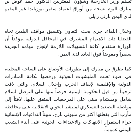
تسلم وزير الخارجية وشؤون المغتربين الدكتور أحمد عوض بن
مبارك اليوم نسخة من أوراق اعتماد سفير نيوزيلندا غير المقيم
لدى اليمن بارني رايلي.
وخلال اللقاء، جرى بحث التعاون وتنسيق مواقف البلدين تجاه
القضايا ذات الاهتمام المشترك في المحافل الدولية..مؤكداً أن
الوزارة ستقدم كافة التسهيلات اللازمة لإنجاح مهامه الجديدة
سفيراً ومفوضاً فوق العادة لدى اليمن.
كما تطرق بن مبارك إلى تطورات الأوضاع على الساحة المحلية،
في ضوء تعنت المليشيات الحوثية ورفضها لكافة المبادرات
الدولية والإقليمية لإيقاف الحرب وإحلال السلام، والتي لاقت
ترحيباً من قبل الحكومة اليمنية حرصاً منها على التوصل لسلام
شامل ومستدام مبني على المرجعيات المتفق عليها، لافتاً إلى
مواصلة التصعيد العسكري لمليشيا الحوثي الانقلابية على محافظة
مأرب التي يقطنها أكثر من مليوني نازح، مبيناً التداعيات الإنسانية
جراء استمرار الانتهاكات والاعتداءات الحوثية على أبناء الشعب
اليمني عموماً.