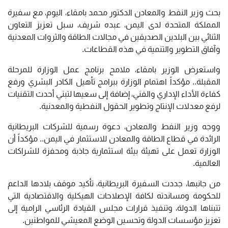
بحث وزير النفط والمعادن الدكتور محمد بامقاء، اليوم، مع سفيرة
المملكة المتحدة لدى اليمن، عبده شريف، سبل تعزيز التعاون
الثنائي بين البلدين الصديقين في مجالات الطاقة والثروات المعدنية
وآفاق التطوير والتنمية في هذه القطاعات.
واستعرض الوزير بامقاء، ملامح برنامج عمل الوزارة للمرحلة
المقبلة.. مؤكداً اهتمام الوزارة ببرامج تأهيل الكادر البشري ورفع
كفاءة الأداء الإداري والفني، إضافة إلى سعيها لتبني أحدث التقنيات
لرفع معدلات الإنتاج وتطوير الحقول النفطية والمعدنية.
ووجه وزير النفط والمعادن، دعوة رسمية للشركات البريطانية
الرائدة في قطاع الطاقة والمعادن للاستثمار في اليمن.. مؤكداً أن
الوزارة تعمل على تهيئة بيئة استثمارية جاذبة ومحفزة للشراكات
العالمية.
من جانبها، جددت السفيرة البريطانية، تأكيد موقف بلادها الداعم
للحكومة ومساندته لكافة الإصلاحات الهيكلية والاقتصادية التي
تتبناها الدولة، وتنفيذ قرارات مجلس القيادة الرئاسي الرامية إلى
تعزيز مؤسسات الدولة وتحسين الوضع المعيشي للمواطنين.