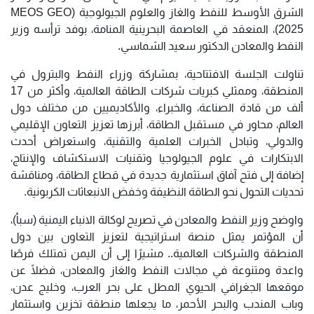
الشرق الأوسط للنفط والغاز والعلوم الجيولوجية (MEOS GEO
2025)، المنعقد في العاصمة البحرينية المنامة، بوفد ترأسه وزير
النفط والمعادن الدكتور سعيد الشماسي.
تناولت الجلسة الافتتاحية، بمشاركة وزراء النفط والبترول في
المنطقة، وممثلي كبريات شركات الطاقة العالمية، وأكثر من 17
ألف من قادة الصناعة، والخبراء، والأكاديميين من مختلف دول
العالم، محاور في مستقبل الطاقة، أبرزها تعزيز التعاون الإقليمي
والدولي، وتبادل الخبرات العلمية والتقنية، واستعراض أحدث
الابتكارات في علوم الجيولوجيا وتقنيات الاستكشاف والإنتاج،
إضافة إلى فتح آفاق استثمارية جديدة في قطاع الطاقة، ومناقشة
تحديات التحول نحو الطاقة النظيفة وخفض الانبعاثات الكربونية.
واوضح وزير النفط والمعادن في تصريح لوكالة الانباء اليمنية (سبأ)،
أن المؤتمر يمثل منصة استراتيجية لتعزيز التعاون بين دول
المنطقة والشركات العالمية.. مشيرًا إلى أن اليمن تمتلك فرصًا
واعدة ومتنوعة في مجالات النفط والغاز والمعادن، فضلًا عن
موقعها الجغرافي الحيوي المطل على بحر العرب، وخليج عدن،
وباب المندب والبحر الأحمر، ما يجعلها منطقة تخزين واستثمار