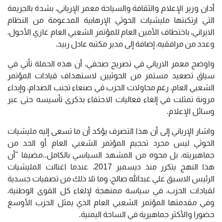
أدان وزير الإعلام والثقافة والسياحة معمر الإرياني، بشدة بالجريمة
التي ارتكبتها مليشيات الحوثي الإرهابية المدعومة من النظام
الايراني، باختطاف الأمين العام للمؤتمر الشعبي العام غازي الأحول،
وعدد من مرافقيه، إضافة إلى مدير مكتبه عادل ربيد.
واوضح معمر الارياني في تصريح صحفي، أن هذه الحملة تأتي في
سياق تصعيد مستمر من الحوثيين لاستهداف قيادات المؤتمر
الشعبي العام، رغم محاولات الحزب في صنعاء تجنب الصدام، وإبداء
مرونة تمثلت في إلغاء فعاليات الاحتفاء بذكرى تأسيسه حتى عبر
وسائل الإعلام.
واشار الإرياني إلى أن هذا التصرف يؤكد أن ما تسعى إليه مليشيات
الحوثي ليس مجرد تحجيم المؤتمر الشعبي العام أو الحد من
جماهيريته، بل محوه من المشهد السياسي بالكامل..مضيفا "أن
هذا النهج يتكرر منذ ديسمبر 2017، عندما اغتالت المليشيات
الرئيس الاسبق علي عبدالله صالح، وما تلا ذلك من تصفيات جسدية
لقيادات الحزب، في سياسة ممنهجة لإلغاء كل القوى الوطنية،
وفي مقدمتها المؤتمر الشعبي العام الذي يمثل الحزب الأوسع
حضورا والأكثر جماهيرية في الساحة اليمنية.