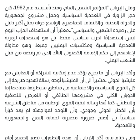
وقال الإرياني "المؤتمر الشعبي العام، ومنذ تأسيسه عام 1982، كان
حجر الزاوية في التعددية السياسية، وحمل مشروع الجمهورية
والدولة المدنية، والالتفاف الجماهيري الواسع حوله يمثل أكبر دليل
على رصيده الشعبي والسياسي"..معتبراً أن استهداف الحزب اليوم
ليس استهدافًا لحزب سياسي فقط، بل هو استهداف لرمزية
التعددية السياسية ومكتسبات اليمنيين جميعا، وهو محاولة
لإعادتهم إلى حكم الإمامة الكهنوتي البائد الذي تم رفضه من قبل
الشعب اليمني.
وأكد الإرياني أن ما يجري يؤكد عدم إمكانية الشراكة أو التعايش مع
مليشيا الحوثي..مشيراً الى أن المليشيا تُوجه رسالة تهديد صريحة إلى
كل القوى السياسية والاجتماعية في مناطق سيطرتها، مفادها إما
الذوبان الكلي في مشروعها الطائفي أو التعرض للتصفية
والبطش، كما أنها رسالة لبقية القوى الوطنية في مناطق الشرعية
بأن الخطر الحوثي وجودي، وأن التوحد لمواجهته لم يعد خياراً
سياسياً بل أصبح ضرورة مصيرية لحماية اليمن والجمهورية
والتعددية.
وفي ختام بيانه، أكد الإرياني أن هذه التطورات تضع الجميع أمام