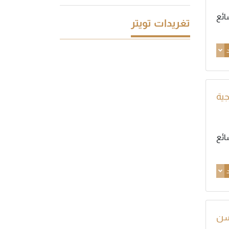
ائع
تغريدات تويتر
د
جية
ائع
د
سن