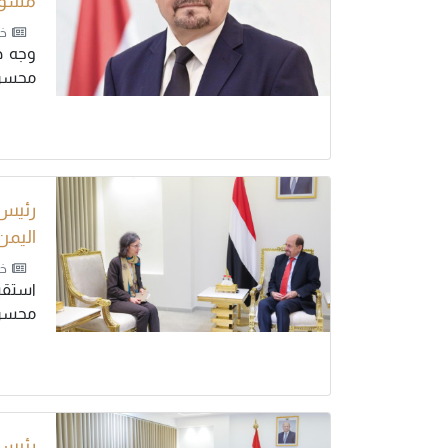
مسؤول
خب
وجه د
محسن.
رئيس 
اليمن
خب
استقبل
محسن ا
رئيس