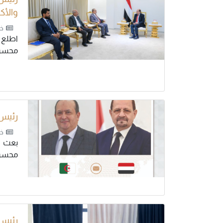
والأك
خب
اطلع 
محسن ا
رئيس 
خب
بعث د
محسن ا
رئيس 