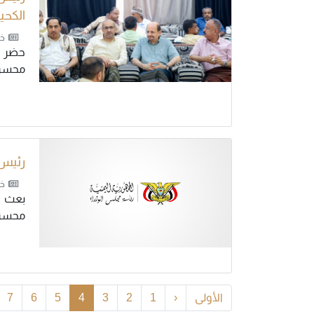
الكحي
خب
حضر د
محسن.
رئيس 
خب
بعث د
محسن.
الأولى
‹
1
2
3
4
5
6
7