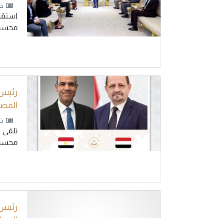
خب
استقبل
محسن.
رئيس 
المص
خب
تلقى 
محسن ا
رئيس 