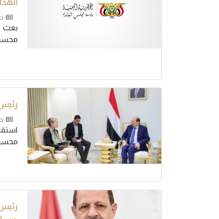
الهدا
خب
بعث د
محسن.
رئيس 
خب
استقبل
محسن.
رئيس