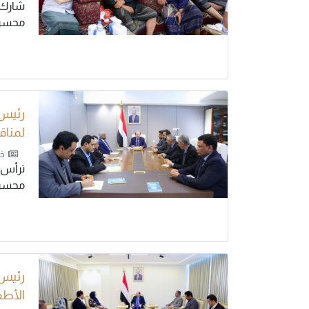
شارك 
محسن 
رئيس 
لمناق
خب
ترأس 
محسن.
رئيس 
الأطف