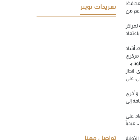
ومحافظ
تغريدات تويتر
دعم من
لمراكز
اعتماد
شتباه، أشاد
 مركزي
باء.
 انجاز
ن، على
)، و 4 غرف عمليات كبرى وأخرى
فة إلى
اد على
مبدياً
تواصل معنا
لأولية