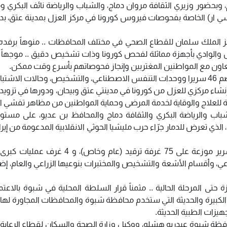
م، وبحضور وزيري الثقافة مروان دماج، والشباب والرياضة نائف البكري 
ي سي ار) الخاصة بفحوصات فيروس كورونا في مركز العزل بمدينة عتق، ب
ز الملك سلمان للقطاع الصحي في مختلف المحافظات .. منوهاً برفده 
لوادي بأجهزة مماثلة لفحص كورونا وذات تشخيص دقيق .. موجهاً ب
التعاون مع المواطنين المغتربين وإنجاز فحوصاتهم بأسرع وقت ممكن.
وخلال زيارة أقسام المركز الموزعة على ثلاثة مباني، تضم 46 سريرا ووحدات التنفس الاصطناعي، والتشخيص، وحالات الا
إنشاء مركزي للعزل من كورونا في مدينتي عتق وبيحان، ودورها في تزويد
ة للعلاج والوقاية لخدمة المرضى وحماية المواطنين من مظاهر تفشي الو
اب والرياضة البكري والثقافة دماج والمحافظ بن عديو، على مستوى
ذي تعرض للدمار جرّاء حرب مليشيا الحوثي الانقلابية المدعومة من إيرا
وتتكون المستشفى من أربعة طوابق، تضم 202 سرير موزعة على 75 غرفة ترقيد (عام وخاص
، وأقسام الأشعة والتشخيص والمختبرات بنوعيها الزراعي والعام، إضا
تى المرحلة الحالية .. مثمناً قرار السلطة المحلية في شبوة بالاعتم
الكبيرة والحديثة التي ستخدم محافظة شبوة والمحافظات المجاورة لها .. 
هيزات الطبية الحديثة.
افظة شبوة عبدربه هشله، ووكيل وزارة الصحة والسكان لقطاع الرعاية ا