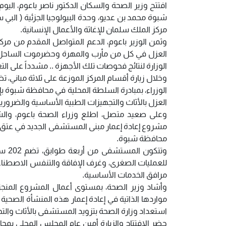
افتتح وزير الصحة والسكان الدكتور ناصر باعوم، اليو
شبوة محمد بن عديو، وحدة البيولوجيا الجزئية ( الب
مركز الملك سلمان للإغاثة والأعمال الإنسانية.
وثمن الوزير باعوم، الدعم المتواصل المقدم من مرك
العزل في كل من مأرب والمهرة وحضرموت الساحل وا
الوزارة لنتائج فحوصات تلك الأجهزة .. مشدداً على 
الوزراء، بمبادرة السلطة المحلية في محافظة شبوة ب
العزل بالأثاث والتجهيزات الطبية الأساسية والضروري
وعلى صعيد متصل، اطلع وزراء الصحة باعوم، والشب
مشروع إعادة إعمار مبنى المستشفى الجديد في عتق، ال
محافظة شبوة.
للعمليات الصغرى، وغرف الإفاقة والتنفس الاصطناعي
مرافق الخدمات الأساسية.
وأشاد وزير الصحة، بمستوى أعمال المشروع المنجزة ح
مواردها الذاتية في إعادة إعمار هذه المنشأة الصحية 
استعداد وزارة الصحة بتزويد المستشفى بالأثاث والتج
حضر الافتتاح والزيارة أمين عام المجلس المحلي بمح